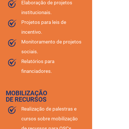
Elaboração de projetos
institucionais.
Projetos para leis de
incentivo
.
Monitoramento de projetos
sociais.
Relatórios para
financiadores.
MOBILIZAÇÃO
DE RECURSOS
Realização de palestras e
cursos sobre mobilização
de recursos para OSCs.