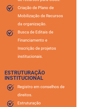
Criação de Plano de
Mobilização de Recursos
da organização.
Busca de Editais de
Financiamento e
Inscrição de projetos
institucionais.
ESTRUTURAÇÃO
INSTITUCIONAL
Registro em conselhos de
direitos.
Estruturação