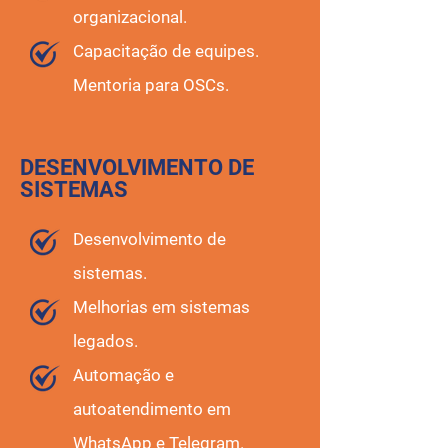
organizacional.
Capacitação de equipes.
Mentoria para OSCs.
DESENVOLVIMENTO DE
SISTEMAS
Desenvolvimento de
sistemas.
Melhorias em sistemas
legados.
Automação e
autoatendimento em
WhatsApp e Telegram.